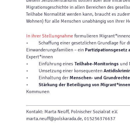
diesem Selbstverständnis sollten aber alle mitarbei
Migrationsgeschichte in allen Bereichen des gesell
Teilhabe Normalität werden kann, braucht es zudem 
Wohnen) für alle Menschen unabhängig von ihrer H
In ihrer Stellungnahme
formulieren Migrant*innen
• Schaffung einer gesetzlichen Grundlage für d
Einwanderungsfamilien – ein
Partizipationsgesetz
Expert*innen
• Einführung eines
Teilhabe-Monitorings
und 
• Umsetzung einer konsequenten
Antidiskrimi
• Einhaltung der
Menschen- und Grundrechte 
•
Stärkung der Beteiligung von Migrant*inne
Kommunen
Kontakt: Marta Neüff, Polnischer Sozialrat e.V.
marta.neuff@polskarada.de, 015256376637