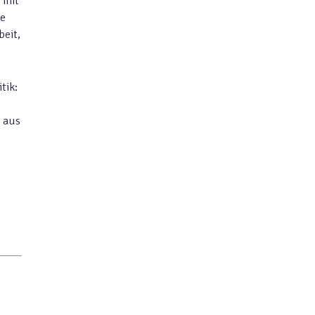
 mit
te
beit,
itik:
s aus