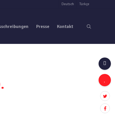
Deutsch
Türkçe
search
sschreibungen
Presse
Kontakt
.
twitter
facebo