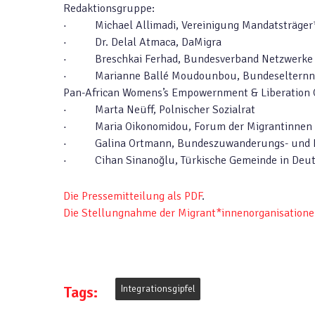
Redaktionsgruppe:
· Michael Allimadi, Vereinigung Mandatsträger
· Dr. Delal Atmaca, DaMigra
· Breschkai Ferhad, Bundesverband Netzwerke v
· Marianne Ballé Moudounbou, Bundeselternnetzwe
Pan-African Womens’s Empowernment & Liberation 
· Marta Neüff, Polnischer Sozialrat
· Maria Oikonomidou, Forum der Migrantinnen u
· Galina Ortmann, Bundeszuwanderungs- und In
· Cihan Sinanoğlu, Türkische Gemeinde in Deut
Die Pressemitteilung als PDF
.
Die Stellungnahme der Migrant*innenorganisatione
Tags:
Integrationsgipfel