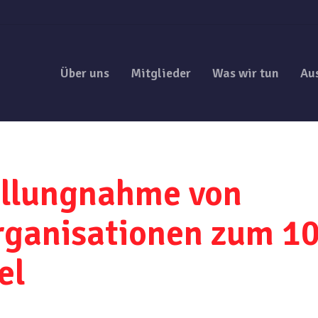
Über uns
Mitglieder
Was wir tun
Au
llungnahme von
ganisationen zum 10
el