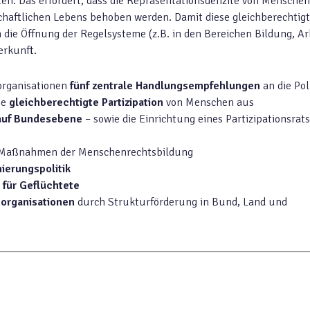
ten. Das erfordert, dass die Repräsentationsdefizite von Menschen
schaftlichen Lebens behoben werden. Damit diese gleichberechtig
die Öffnung der Regelsysteme (z.B. in den Bereichen Bildung, Ar
erkunft.
organisationen
fünf zentrale Handlungsempfehlungen
an die Pol
ie
gleichberechtigte Partizipation
von Menschen aus
 auf Bundesebene
– sowie die Einrichtung eines Partizipationsrat
Maßnahmen der Menschenrechtsbildung
nierungspolitik
für Geflüchtete
norganisationen
durch Strukturförderung in Bund, Land und