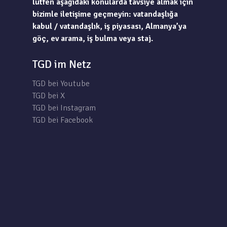
lütfen aşağıdaki konularda tavsiye almak için
bizimle iletişime geçmeyin: vatandaşlığa
kabul / vatandaşlık, iş piyasası, Almanya’ya
göç, ev arama, iş bulma veya staj.
TGD im Netz
TGD bei Youtube
TGD bei X
TGD bei Instagram
TGD bei Facebook