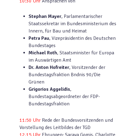
10:30 Uhr
Ansprachen von
Stephan Mayer
, Parlamentarischer
Staatssekretär im Bundesministerium des
Innern, für Bau und Heimat
Petra Pau
, Vizepräsidentin des Deutschen
Bundestages
Michael Roth
, Staatsminister für Europa
im Auswärtigen Amt
Dr. Anton Hofreiter
, Vorsitzender der
Bundestagsfraktion Bndnis 90/Die
Grünen
Grigorios Aggelidis
,
Bundestagsabgeordneter der FDP-
Bundestagsfraktion
11:50 Uhr
Rede der Bundesvorsitzenden und
Vorstellung des Leitbildes der TGD
12.15 Uhr
Ehrungen: Saraya Gomis, Charlotte