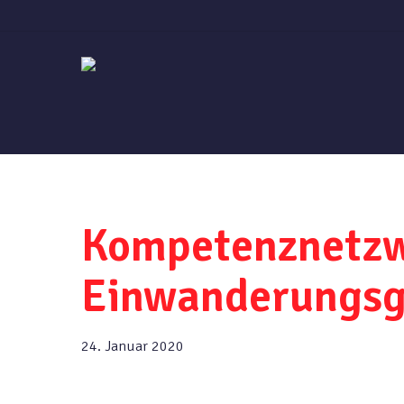
Skip
to
main
content
Kompetenznetzw
Einwanderungsge
24. Januar 2020