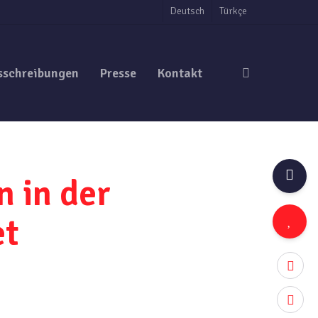
Deutsch
Türkçe
search
sschreibungen
Presse
Kontakt
 in der
et
twitter
facebo