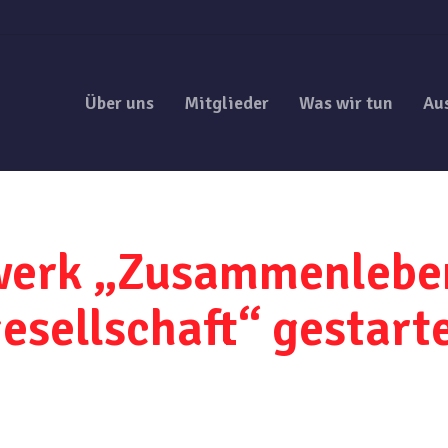
Über uns
Mitglieder
Was wir tun
Au
erk „Zusammenleben
sellschaft“ gestart