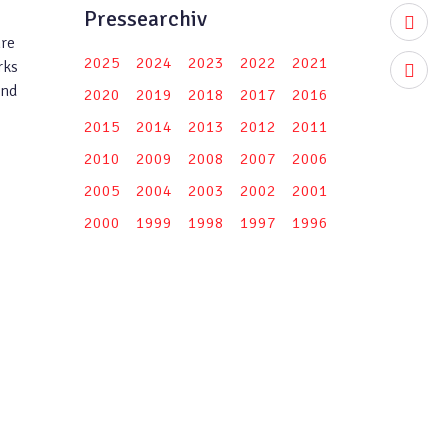
Pressearchiv
youtub
hre
2025
2024
2023
2022
2021
rks
instag
und
2020
2019
2018
2017
2016
2015
2014
2013
2012
2011
2010
2009
2008
2007
2006
2005
2004
2003
2002
2001
2000
1999
1998
1997
1996