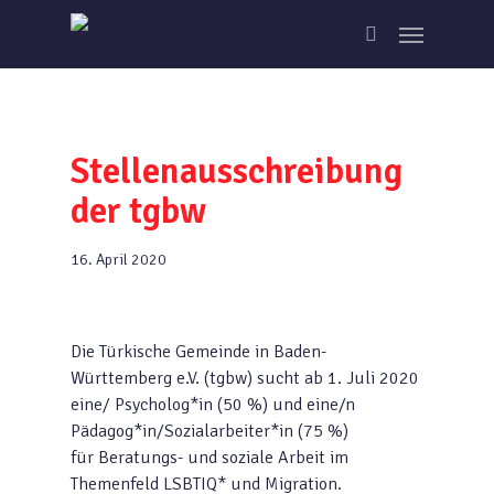
Skip
Menu
to
search
main
content
Stellenausschreibung
der tgbw
16. April 2020
Die Türkische Gemeinde in Baden-
Württemberg e.V. (tgbw) sucht ab 1. Juli 2020
eine/ Psycholog*in (50 %) und eine/n
Pädagog*in/Sozialarbeiter*in (75 %)
für Beratungs- und soziale Arbeit im
Themenfeld LSBTIQ* und Migration.