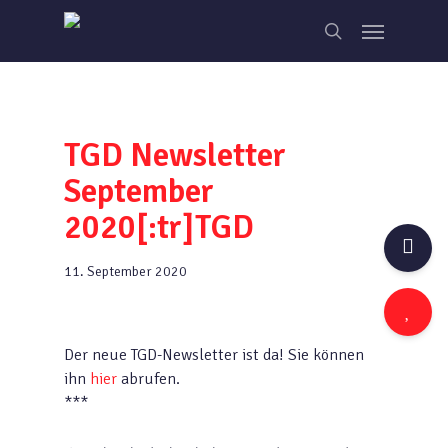
Skip
Menu
to
search
main
content
TGD Newsletter
September
2020[:tr]TGD
11. September 2020
Der neue TGD-Newsletter ist da! Sie können
ihn
hier
abrufen.
***