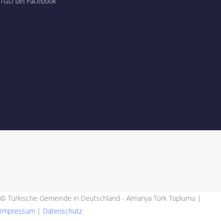
TGD bei Facebook
© Türkische Gemeinde in Deutschland - Almanya Türk Toplumu |
Impressum
|
Datenschutz