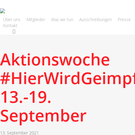
Skip
to
main
Über uns
Mitglieder
Was wir tun
Ausschreibungen
Presse
Kontakt
content
search
Aktionswoche
#HierWirdGeimp
13.-19.
September
13. September 2021