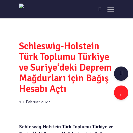
Skip
Menu
to
search
main
content
Schleswig-Holstein
Türk Toplumu Türkiye
ve Suriye‘deki Deprem
Mağdurları için Bağış
Hesabı Açtı
10. Februar 2023
Schleswig-Holstein Türk Toplumu Türkiye ve