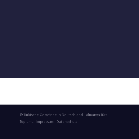
© Türkische Gemeinde in Deutschland - Almanya Türk
Toplumu |
Impressum
|
Datenschutz