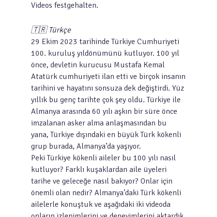
Videos festgehalten.
🇹🇷 Türkçe
29 Ekim 2023 tarihinde Türkiye Cumhuriyeti
100. kuruluş yıldönümünü kutluyor. 100 yıl
önce, devletin kurucusu Mustafa Kemal
Atatürk cumhuriyeti ilan etti ve birçok insanın
tarihini ve hayatını sonsuza dek değiştirdi. Yüz
yıllık bu genç tarihte çok şey oldu. Türkiye ile
Almanya arasında 60 yılı aşkın bir süre önce
imzalanan asker alma anlaşmasından bu
yana, Türkiye dışındaki en büyük Türk kökenli
grup burada, Almanya’da yaşıyor.
Peki Türkiye kökenli aileler bu 100 yılı nasıl
kutluyor? Farklı kuşaklardan aile üyeleri
tarihe ve geleceğe nasıl bakıyor? Onlar için
önemli olan nedir? Almanya’daki Türk kökenli
ailelerle konuştuk ve aşağıdaki iki videoda
onların izlenimlerini ve deneyimlerini aktardık.