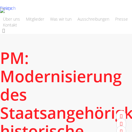
Skip
Deutsch
Türkçe
to
main
Über uns
Mitglieder
Was wir tun
Ausschreibungen
Presse
Kontakt
content
search
PM:
Modernisierung
des
Staatsangehörigk
twitter
historische
facebo
youtu