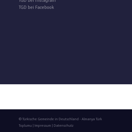
TGD bei Instagram
TGD bei Facebook
© Türkische Gemeinde in Deutschland - Almanya Türk
Toplumu |
Impressum
|
Datenschutz