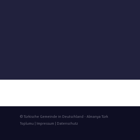
© Türkische Gemeinde in Deutschland - Almanya Türk
Toplumu |
Impressum
|
Datenschutz