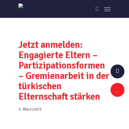
Skip
Menu
to
search
main
content
Jetzt anmelden:
Engagierte Eltern –
Partizipationsformen
– Gremienarbeit in der
türkischen
Elternschaft stärken
5. März 2025