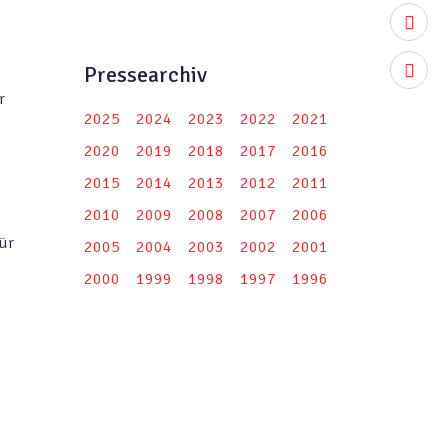
youtub
Pressearchiv
instag
r
2025
2024
2023
2022
2021
2020
2019
2018
2017
2016
2015
2014
2013
2012
2011
2010
2009
2008
2007
2006
für
2005
2004
2003
2002
2001
2000
1999
1998
1997
1996