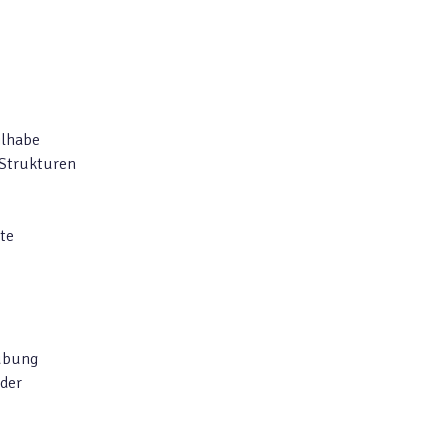
ilhabe
 Strukturen
te
sübung
lder