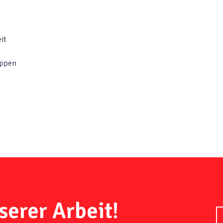
it
uppen
serer Arbeit!