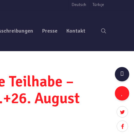
Deutsch
Türkçe
search
sschreibungen
Presse
Kontakt
e Teilhabe –
.+26. August
twitter
facebo