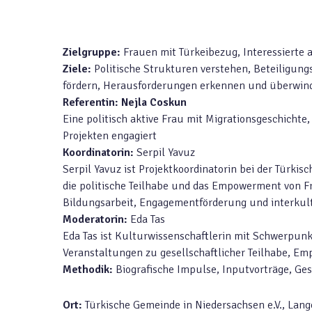
Zielgruppe:
Frauen mit Türkeibezug, Interessierte
Ziele:
Politische Strukturen verstehen, Beteiligu
fördern, Herausforderungen erkennen und überwind
Referentin: Nejla Coskun
Eine politisch aktive Frau mit Migrationsgeschichte
Projekten engagiert
Koordinatorin:
Serpil Yavuz
Serpil Yavuz ist Projektkoordinatorin bei der Türkis
die politische Teilhabe und das Empowerment von Fr
Bildungsarbeit, Engagementförderung und interkult
Moderatorin:
Eda Tas
Eda Tas ist Kulturwissenschaftlerin mit Schwerpunk
Veranstaltungen zu gesellschaftlicher Teilhabe, Em
Methodik:
Biografische Impulse, Inputvorträge, Ge
Ort:
Türkische Gemeinde in Niedersachsen e.V., La