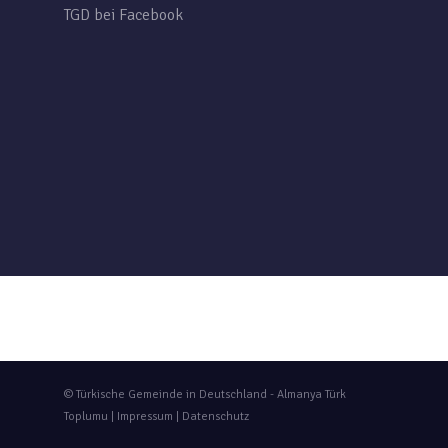
TGD bei Facebook
© Türkische Gemeinde in Deutschland - Almanya Türk
Toplumu |
Impressum
|
Datenschutz