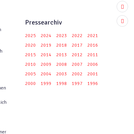
youtub
Pressearchiv
instag
n
2025
2024
2023
2022
2021
t
2020
2019
2018
2017
2016
ch
2015
2014
2013
2012
2011
2010
2009
2008
2007
2006
2005
2004
2003
2002
2001
2000
1999
1998
1997
1996
nen
sich
iner