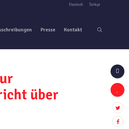
Deutsch
Türkçe
search
sschreibungen
Presse
Kontakt
ur
icht über
twitter
facebo