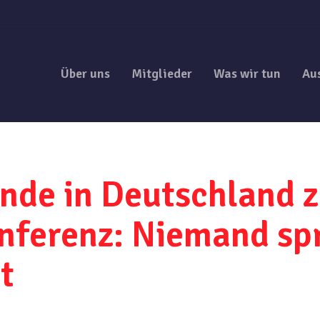
Über uns
Mitglieder
Was wir tun
Au
nde in Deutschland z
nferenz: Niemand spr
t