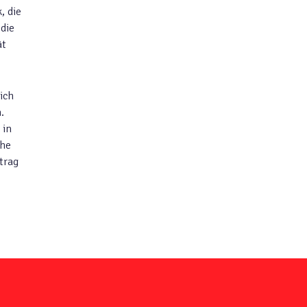
, die
 die
ät
ich
.
 in
che
trag