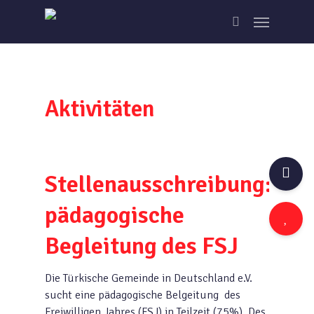
Skip
Menu
to
search
main
content
Aktivitäten
Stellenausschreibung:
pädagogische
Begleitung des FSJ
Die Türkische Gemeinde in Deutschland e.V.
sucht eine pädagogische Belgeitung des
Freiwilligen Jahres (FSJ) in Teilzeit (75%). Des