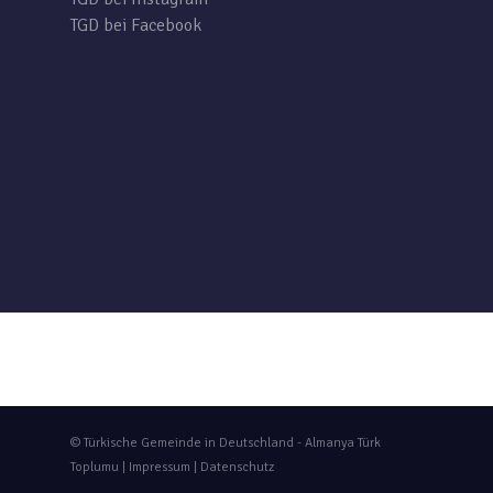
TGD bei Facebook
© Türkische Gemeinde in Deutschland - Almanya Türk
Toplumu |
Impressum
|
Datenschutz