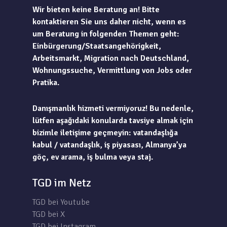
Wir bieten keine Beratung an! Bitte
kontaktieren Sie uns daher nicht, wenn es
um Beratung in folgenden Themen geht:
Einbürgerung/Staatsangehörigkeit,
Arbeitsmarkt, Migration nach Deutschland,
Wohnungssuche, Vermittlung von Jobs oder
Pratika.
Danışmanlık hizmeti vermiyoruz! Bu nedenle,
lütfen aşağıdaki konularda tavsiye almak için
bizimle iletişime geçmeyin: vatandaşlığa
kabul / vatandaşlık, iş piyasası, Almanya’ya
göç, ev arama, iş bulma veya staj.
TGD im Netz
TGD bei Youtube
TGD bei X
TGD bei Instagram