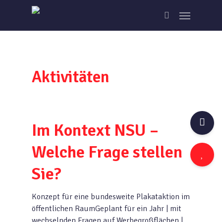
Skip
Menu
to
search
main
content
Aktivitäten
Im Kontext NSU –
Welche Frage stellen
Sie?
Konzept für eine bundesweite Plakataktion im
öffentlichen RaumGeplant für ein Jahr | mit
wechselnden Fragen auf Werbegroßflächen |