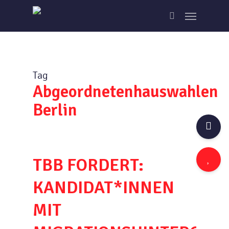
Skip
Menu
to
search
main
content
Tag
Abgeordnetenhauswahlen
Berlin
TBB FORDERT:
KANDIDAT*INNEN
MIT