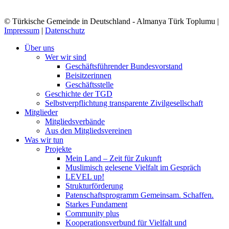
© Türkische Gemeinde in Deutschland - Almanya Türk Toplumu |
Impressum
|
Datenschutz
Close
Über uns
Menu
Wer wir sind
Geschäftsführender Bundesvorstand
Beisitzerinnen
Geschäftsstelle
Geschichte der TGD
Selbstverpflichtung transparente Zivilgesellschaft
Mitglieder
Mitgliedsverbände
Aus den Mitgliedsvereinen
Was wir tun
Projekte
Mein Land – Zeit für Zukunft
Muslimisch gelesene Vielfalt im Gespräch
LEVEL up!
Strukturförderung
Patenschaftsprogramm Gemeinsam. Schaffen.
Starkes Fundament
Community plus
Kooperationsverbund für Vielfalt und