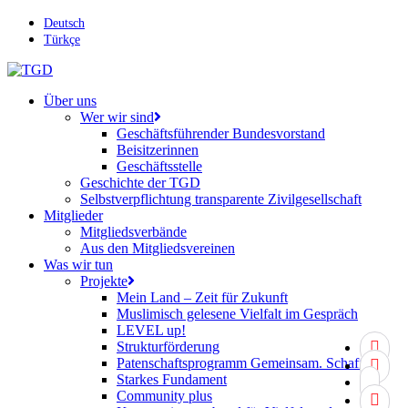
Skip
Deutsch
to
Türkçe
main
content
search
Menu
Über uns
Wer wir sind
Geschäftsführender Bundesvorstand
Beisitzerinnen
Geschäftsstelle
Geschichte der TGD
Selbstverpflichtung transparente Zivilgesellschaft
Mitglieder
Mitgliedsverbände
Aus den Mitgliedsvereinen
Was wir tun
Projekte
Mein Land – Zeit für Zukunft
Muslimisch gelesene Vielfalt im Gespräch
LEVEL up!
twitter
Strukturförderung
Patenschaftsprogramm Gemeinsam. Schaffen.
facebo
Starkes Fundament
youtub
Community plus
instagr