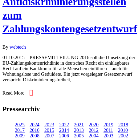
Antidiskriminierungsstellen
zum
Zahlungskontengesetzentwurf
By
webtech
01.10.2015 – PRESSEMITTEILUNG 2016 soll die Umsetzung der
EU-Zahlungskontenrichtlinie in deutsches Recht ein einklagbares
Recht auf ein Bankkonto für alle Menschen einführen – auch für
Wohnungslose und Geduldete. Ein jetzt vorgelegter Gesetzentwurf
verspricht Diskriminierungsfreiheit,…
Read More
Pressearchiv
2025
2024
2023
2022
2021
2020
2019
2018
2017
2016
2015
2014
2013
2012
2011
2010
2009
2008
2007
2006
2005
2004
2003
2002