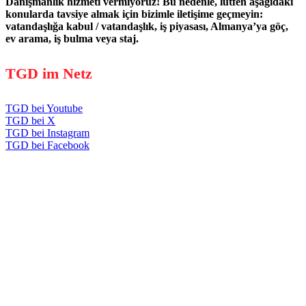
Danışmanlık hizmeti vermiyoruz! Bu nedenle, lütfen aşağıdaki
konularda tavsiye almak için bizimle iletişime geçmeyin:
vatandaşlığa kabul / vatandaşlık, iş piyasası, Almanya’ya göç,
ev arama, iş bulma veya staj.
TGD im Netz
TGD bei Youtube
TGD bei X
TGD bei Instagram
TGD bei Facebook