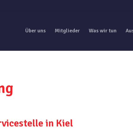
Über uns
Mitglieder
Was wir tun
Au
ung
icestelle in Kiel