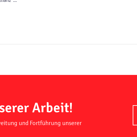
llianz“…
serer Arbeit!
weitung und Fortführung unserer