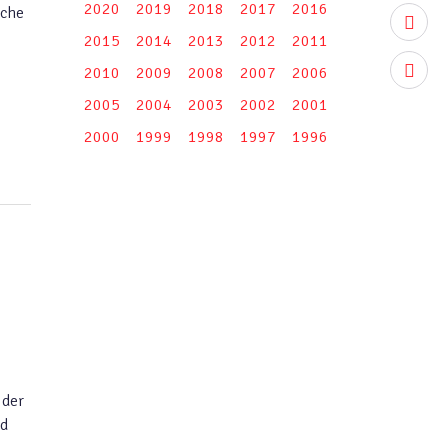
2020
2019
2018
2017
2016
sche
youtub
2015
2014
2013
2012
2011
instag
2010
2009
2008
2007
2006
2005
2004
2003
2002
2001
2000
1999
1998
1997
1996
 der
nd