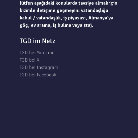
lütfen aşağıdaki konularda tavsiye almak için
bizimle iletişime geçmeyin: vatandaşlığa
kabul / vatandaşlık, iş piyasası, Almanya’ya
göç, ev arama, iş bulma veya staj.
TGD im Netz
TGD bei Youtube
TGD bei X
TGD bei Instagram
TGD bei Facebook