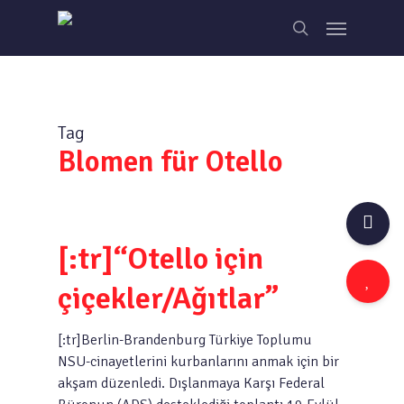
Skip
Menu
to
search
main
content
Tag
Blomen für Otello
[:tr]“Otello için
çiçekler/Ağıtlar”
[:tr]Berlin-Brandenburg Türkiye Toplumu
NSU-cinayetlerini kurbanlarını anmak için bir
akşam düzenledi. Dışlanmaya Karşı Federal