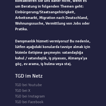
kontaktieren Sie uns daher nicht, wenn es
um Beratung in folgenden Themen geht:
Einbürgerung/Staatsangehörigkeit,
Arbeitsmarkt, Migration nach Deutschland,
Wohnungssuche, Vermittlung von Jobs oder
Pratika.
Danışmanlık hizmeti vermiyoruz! Bu nedenle,
lütfen aşağıdaki konularda tavsiye almak için
bizimle iletişime geçmeyin: vatandaşlığa
kabul / vatandaşlık, iş piyasası, Almanya’ya
göç, ev arama, iş bulma veya staj.
TGD im Netz
TGD bei Youtube
TGD bei X
TGD bei Instagram
TGD bei Facebook