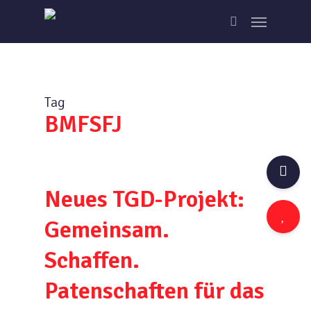
Skip
Menu
to
search
main
content
Tag
BMFSFJ
Neues TGD-Projekt:
Gemeinsam.
Schaffen.
Patenschaften für das