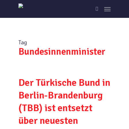
Skip
Menu
to
search
main
content
Tag
Bundesinnenminister
Der Türkische Bund in
Berlin-Brandenburg
(TBB) ist entsetzt
über neuesten