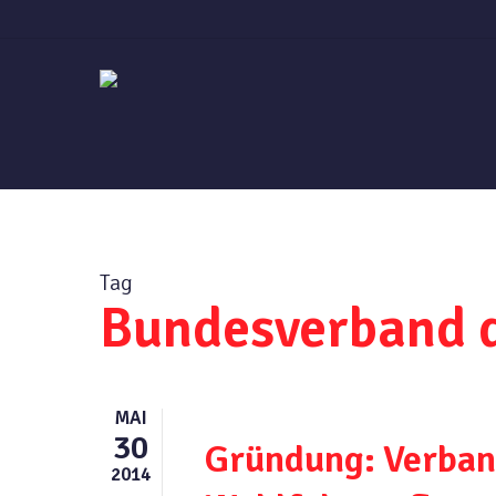
Skip
to
main
content
Tag
Bundesverband 
MAI
30
Gründung: Verband
2014