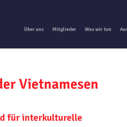
Über uns
Mitglieder
Was wir tun
Au
der Vietnamesen
 für interkulturelle