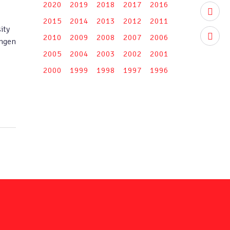
2020
2019
2018
2017
2016
youtub
2015
2014
2013
2012
2011
ity
instag
2010
2009
2008
2007
2006
ungen
2005
2004
2003
2002
2001
2000
1999
1998
1997
1996