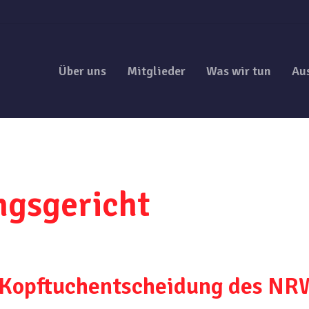
Über uns
Mitglieder
Was wir tun
Au
ngsgericht
Kopftuchentscheidung des NR