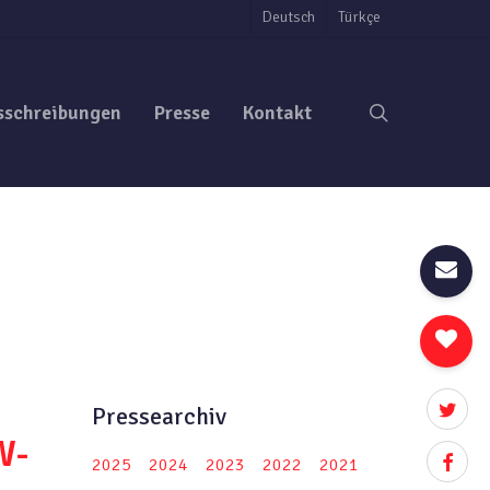
Deutsch
Türkçe
search
sschreibungen
Presse
Kontakt
twitter
Pressearchiv
W-
facebo
2025
2024
2023
2022
2021