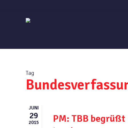
Skip
to
main
content
Tag
Bundesverfassu
JUNI
29
PM: TBB begrüßt 
2015