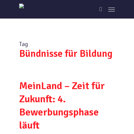
Skip
Menu
to
search
main
content
Tag
Bündnisse für Bildung
MeinLand – Zeit für
Zukunft: 4.
Bewerbungsphase
läuft