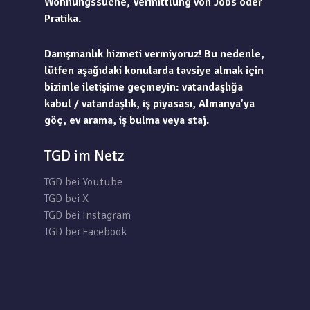
Wohnungssuche, Vermittlung von Jobs oder
Pratika.
Danışmanlık hizmeti vermiyoruz! Bu nedenle,
lütfen aşağıdaki konularda tavsiye almak için
bizimle iletişime geçmeyin: vatandaşlığa
kabul / vatandaşlık, iş piyasası, Almanya’ya
göç, ev arama, iş bulma veya staj.
TGD im Netz
TGD bei Youtube
TGD bei X
TGD bei Instagram
TGD bei Facebook