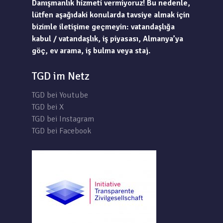
Danışmanlık hizmeti vermiyoruz! Bu nedenle,
lütfen aşağıdaki konularda tavsiye almak için
bizimle iletişime geçmeyin: vatandaşlığa
kabul / vatandaşlık, iş piyasası, Almanya’ya
göç, ev arama, iş bulma veya staj.
TGD im Netz
TGD bei Youtube
TGD bei X
TGD bei Instagram
TGD bei Facebook