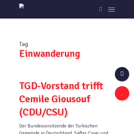
Skip
Menu
to
search
main
content
Tag
Einwanderung
TGD-Vorstand trifft
Cemile Giousouf
(CDU/CSU)
Der Bundesvorsitzende der Türkischen
Gemeinde ın Deutschland, Safter Çınar und