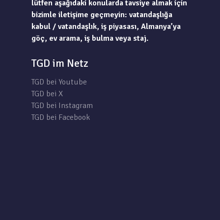
lütfen aşağıdaki konularda tavsiye almak için
bizimle iletişime geçmeyin: vatandaşlığa
kabul / vatandaşlık, iş piyasası, Almanya’ya
göç, ev arama, iş bulma veya staj.
TGD im Netz
TGD bei Youtube
TGD bei X
TGD bei Instagram
TGD bei Facebook