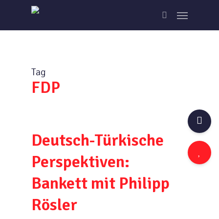
Skip
Menu
to
search
main
content
Tag
FDP
Deutsch-Türkische
Perspektiven:
Bankett mit Philipp
Rösler