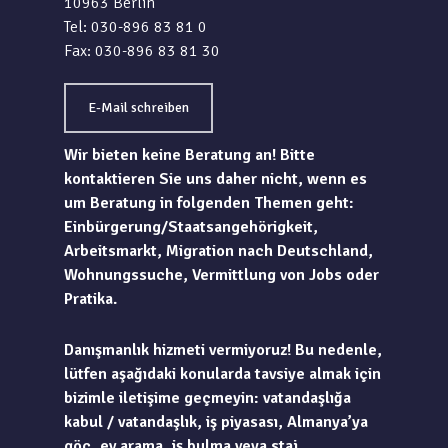
10963 Berlin
Tel: 030-896 83 81 0
Fax: 030-896 83 81 30
E-Mail schreiben
Wir bieten keine Beratung an! Bitte
kontaktieren Sie uns daher nicht, wenn es
um Beratung in folgenden Themen geht:
Einbürgerung/Staatsangehörigkeit,
Arbeitsmarkt, Migration nach Deutschland,
Wohnungssuche, Vermittlung von Jobs oder
Pratika.
Danışmanlık hizmeti vermiyoruz! Bu nedenle,
lütfen aşağıdaki konularda tavsiye almak için
bizimle iletişime geçmeyin: vatandaşlığa
kabul / vatandaşlık, iş piyasası, Almanya’ya
göç, ev arama, iş bulma veya staj.