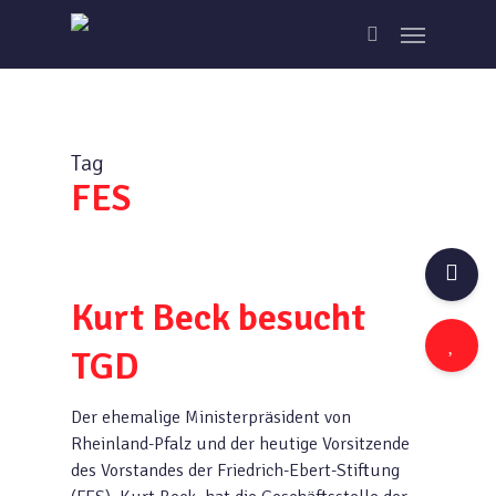
Skip
Menu
to
search
main
content
Tag
FES
Kurt Beck besucht
TGD
Der ehemalige Ministerpräsident von
Rheinland-Pfalz und der heutige Vorsitzende
des Vorstandes der Friedrich-Ebert-Stiftung