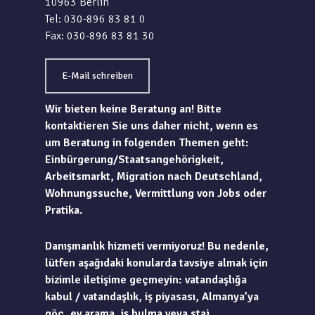
10963 Berlin
Tel: 030-896 83 81 0
Fax: 030-896 83 81 30
E-Mail schreiben
Wir bieten keine Beratung an! Bitte
kontaktieren Sie uns daher nicht, wenn es
um Beratung in folgenden Themen geht:
Einbürgerung/Staatsangehörigkeit,
Arbeitsmarkt, Migration nach Deutschland,
Wohnungssuche, Vermittlung von Jobs oder
Pratika.
Danışmanlık hizmeti vermiyoruz! Bu nedenle,
lütfen aşağıdaki konularda tavsiye almak için
bizimle iletişime geçmeyin: vatandaşlığa
kabul / vatandaşlık, iş piyasası, Almanya’ya
göç, ev arama, iş bulma veya staj.