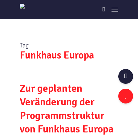
Skip
Menu
to
search
main
content
Tag
Funkhaus Europa
Zur geplanten
Veränderung der
Programmstruktur
von Funkhaus Europa