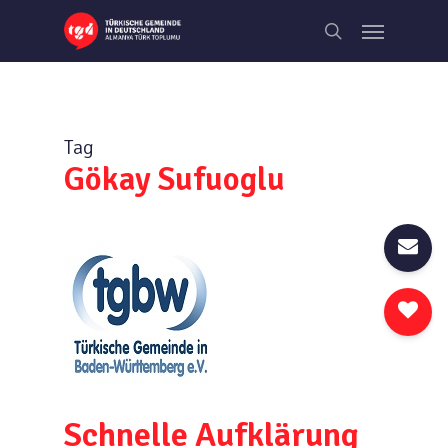
Skip
Menu
to
search
main
content
Tag
Gökay Sufuoglu
Schnelle Aufklärung