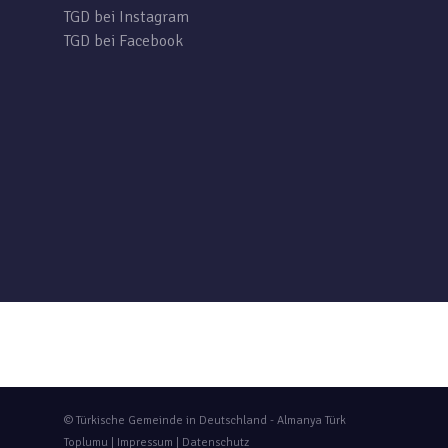
TGD bei Instagram
TGD bei Facebook
© Türkische Gemeinde in Deutschland - Almanya Türk
Toplumu |
Impressum
|
Datenschutz