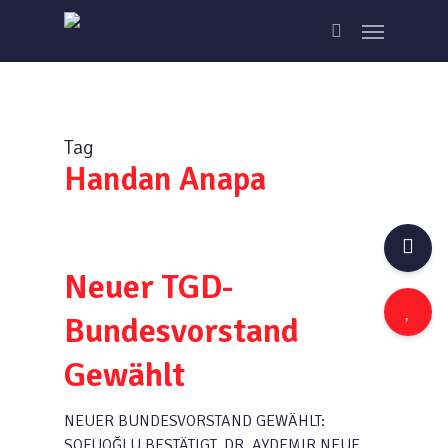
Skip
Menu
to
search
main
content
Tag
Handan Anapa
Neuer TGD-
Bundesvorstand
Gewählt
NEUER BUNDESVORSTAND GEWÄHLT:
SOFUOĞLU BESTÄTIGT, DR. AYDEMIR NEUE