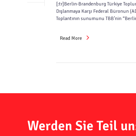
[:tr]Berlin-Brandenburg Türkiye Toplu
Dışlanmaya Karşı Federal Büronun (ADS
Toplantının sunumunu TBB’nin “Berli
Read More
Werden Sie Teil un