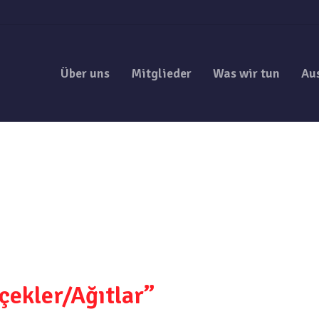
Über uns
Mitglieder
Was wir tun
Au
içekler/Ağıtlar”