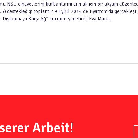
mu NSU-cinayetlerini kurbanlarını anmak için bir akşam düzenled
) desteklediği toplantı 19 Eylül 2014 de Tiyatrom’da gerçekleşti
n Dışlanmaya Karşı Ağ” kurumu yöneticisi Eva Maria…
serer Arbeit!