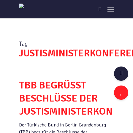
Skip
Menu
to
search
main
content
Tag
JUSTISMINISTERKONFERE
TBB BEGRÜSST
BESCHLÜSSE DER
JUSTISMINISTERKONFER
Der Türkische Bund in Berlin-Brandenburg
(TBB) begrüßt die Beschlüsse der