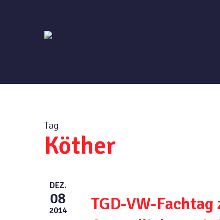
Skip
to
main
content
Tag
Köther
DEZ.
08
TGD-VW-Fachtag z
2014