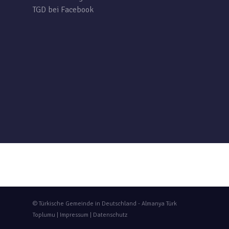
TGD bei Facebook
© Türkische Gemeinde in Deutschland - Almanya Türk
Toplumu |
Impressum
|
Datenschutz