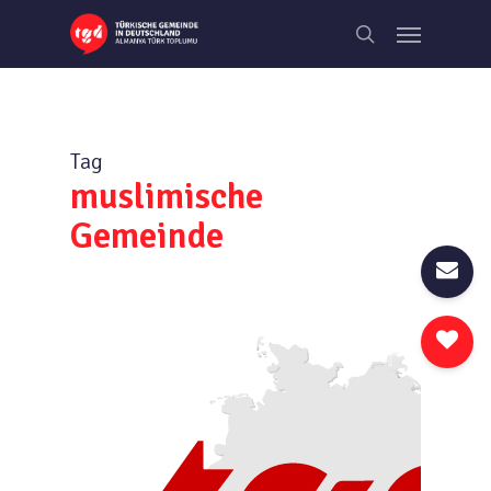
Skip
Menu
to
search
main
content
Tag
muslimische
Gemeinde