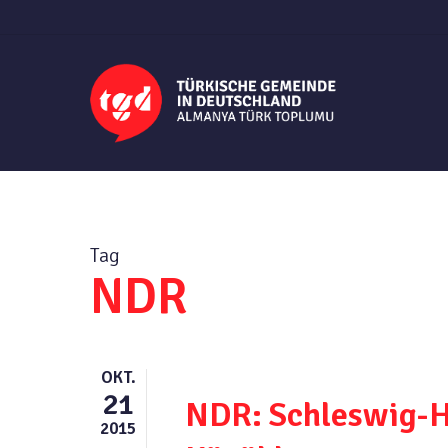
Skip
to
main
content
Tag
NDR
OKT.
21
NDR: Schleswig-Ho
2015