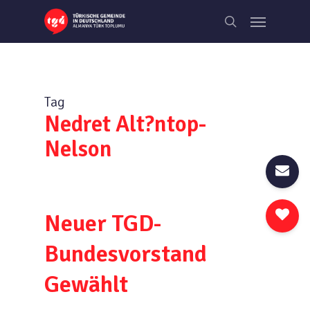
Skip
Menu
to
search
main
content
Tag
Nedret Alt?ntop-
Nelson
Neuer TGD-
Bundesvorstand
Gewählt