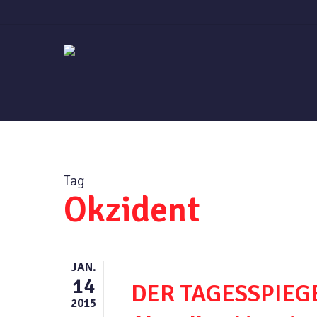
Skip
to
main
content
Tag
Okzident
JAN.
14
DER TAGESSPIEGEL
2015