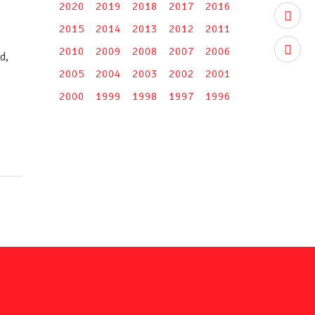
2020
2019
2018
2017
2016
youtub
2015
2014
2013
2012
2011
instag
2010
2009
2008
2007
2006
d,
2005
2004
2003
2002
2001
2000
1999
1998
1997
1996