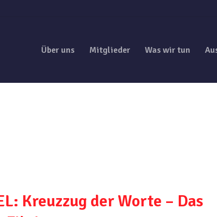
Über uns
Mitglieder
Was wir tun
Au
: Kreuzzug der Worte – Das