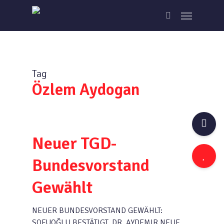
Skip
Menu
to
search
main
content
Tag
Özlem Aydogan
Neuer TGD-
Bundesvorstand
Gewählt
NEUER BUNDESVORSTAND GEWÄHLT:
SOFUOĞLU BESTÄTIGT, DR. AYDEMIR NEUE