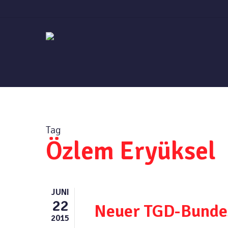
Skip
to
main
content
Tag
Özlem Eryüksel
JUNI
22
Neuer TGD-Bunde
2015