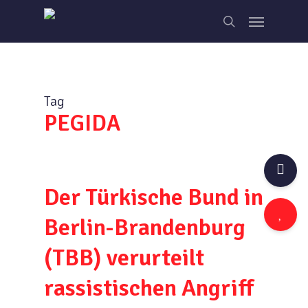
Skip
Menu
to
search
main
content
Tag
PEGIDA
Der Türkische Bund in
Berlin-Brandenburg
(TBB) verurteilt
rassistischen Angriff