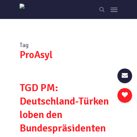
Skip
Menu
to
search
main
content
Tag
ProAsyl
TGD PM:
Deutschland-Türken
loben den
Bundespräsidenten