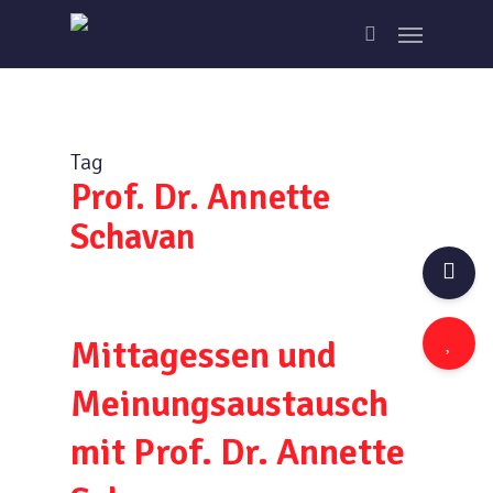
Skip
Menu
to
search
main
content
Tag
Prof. Dr. Annette
Schavan
Mittagessen und
Meinungsaustausch
mit Prof. Dr. Annette