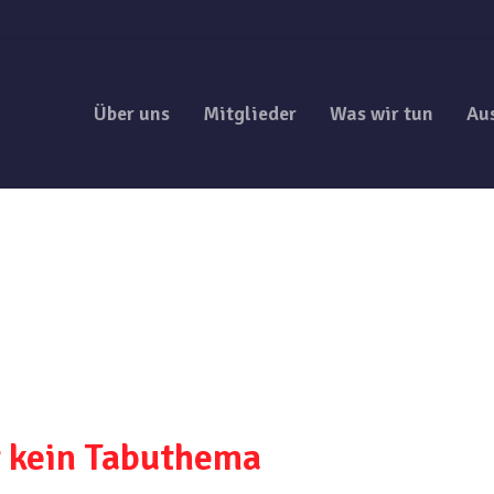
Über uns
Mitglieder
Was wir tun
Au
t kein Tabuthema