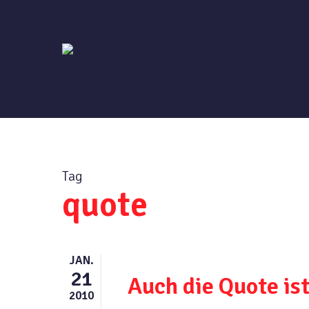
Skip
to
main
content
Tag
quote
JAN.
21
Auch die Quote is
2010