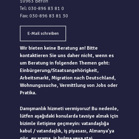
10963 Berlin
Tel: 030-896 83 81 0
Fax: 030-896 83 81 30
E-Mail schreiben
Wir bieten keine Beratung an! Bitte
kontaktieren Sie uns daher nicht, wenn es
um Beratung in folgenden Themen geht:
Einbürgerung/Staatsangehörigkeit,
Arbeitsmarkt, Migration nach Deutschland,
Wohnungssuche, Vermittlung von Jobs oder
Pratika.
Danışmanlık hizmeti vermiyoruz! Bu nedenle,
lütfen aşağıdaki konularda tavsiye almak için
bizimle iletişime geçmeyin: vatandaşlığa
kabul / vatandaşlık, iş piyasası, Almanya’ya
göç, ev arama, iş bulma veya staj.