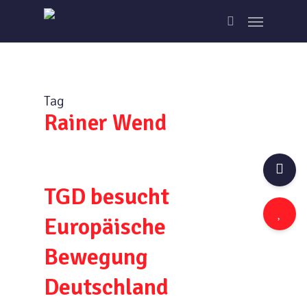
Skip
Menu
to
search
main
content
Tag
Rainer Wend
TGD besucht
Europäische
Bewegung
Deutschland